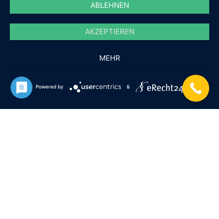
echten Highlight für die Feiertage.
ABLEHNEN
AKZEPTIEREN
MEHR
Powered by
&
Bäähm wünscht Ihnen und Ihrer
Familie eine besinnliche
Weihnachtszeit.
Song: Castrop Rauxel – Du