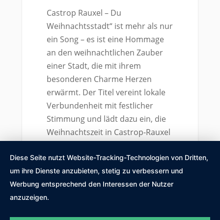
Castrop Rauxel – Du
Weihnachtsstadt“ ist mehr als nur
ein Song – es ist eine Hommage
an den weihnachtlichen Zauber
einer Stadt, die mit ihrem
besonderen Charme Herzen
erwärmt. Der Titel vereint lokale
Verbundenheit mit festlicher
Stimmung und lädt dazu ein, die
Weihnachtszeit in Castrop-Rauxel
durch Musik zu erleben. Ob
Diese Seite nutzt Website-Tracking-Technologien von Dritten,
traditionelle Weihnachtsmärkte,
um ihre Dienste anzubieten, stetig zu verbessern und
glitzernde Lichter oder das
Werbung entsprechend den Interessen der Nutzer
Gemeinschaftsgefühl der
anzuzeigen.
Adventszeit – dieser Song fängt all
das ein und macht ihn zu einem