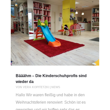
Bääähm – Die Kinderschuhprofis sind
wieder da
VON
VERA KOPITETZKI
|
NEWS
Hallo Wir waren fleißig und habe in den
Weihnachtsferien renoviert Schön ist es
geworden und wir hoffen sehr das es