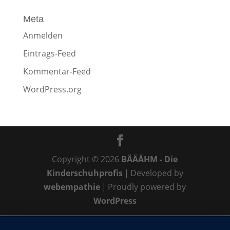
Meta
Anmelden
Eintrags-Feed
Kommentar-Feed
WordPress.org
Copyright © 2026
BÄÄÄHM - Die
Kinderschuhprofis
|
Developed by
webempathie
|
Proudly powered by
WordPress