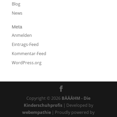
Blog
News
Meta
Anmelden
Eintrags-Feed
Kommentar-Feed
WordPress.org
Copyright © 2026
BÄÄÄHM - Die
Kinderschuhprofis
|
Developed by
webempathie
|
Proudly powered by